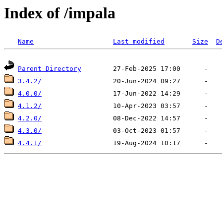
Index of /impala
Name
Last modified
Size
D
Parent Directory
3.4.2/
4.0.0/
4.1.2/
4.2.0/
4.3.0/
4.4.1/