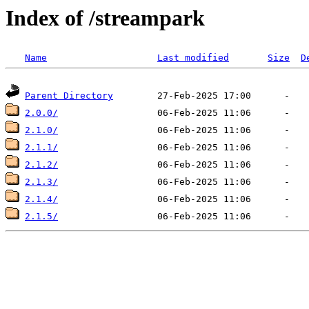
Index of /streampark
Name
Last modified
Size
D
Parent Directory
2.0.0/
2.1.0/
2.1.1/
2.1.2/
2.1.3/
2.1.4/
2.1.5/